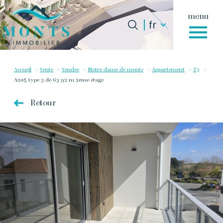
menu
Langue
Langue
fr
0
fr
Accueil
Accueil
Vente
Vendee
Notre dame de monts
Appartement
T3
A205 type 3 de 63 92 m 2eme etage
Retour