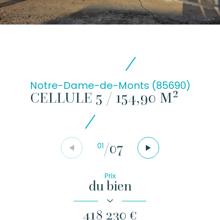
Notre-Dame-de-Monts (85690)
CELLULE 5 / 154,90 M²
/
07
01
Prix
du bien
418 230 €