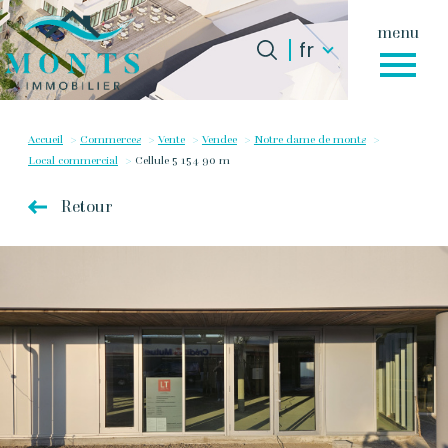
menu
Langue
Langue
fr
0
fr
Accueil
Accueil
Commerces
Vente
Vendee
Notre dame de monts
Local commercial
Cellule 5 154 90 m
Retour